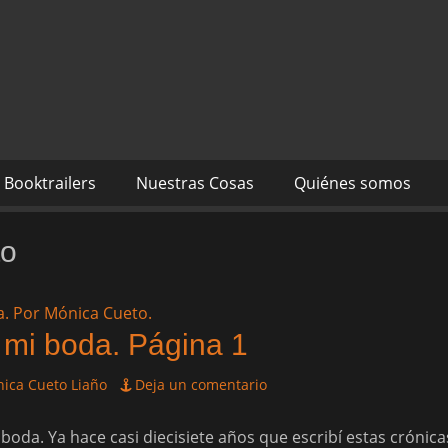
s autores Mónica Cueto 
 David Espada Ruiz
Booktrailers
Nuestras Cosas
Quiénes somos
to
 mi boda. Página 1
ica Cueto Liaño
Deja un comentario
 boda. Ya hace casi diecisiete años que escribí estas cróni