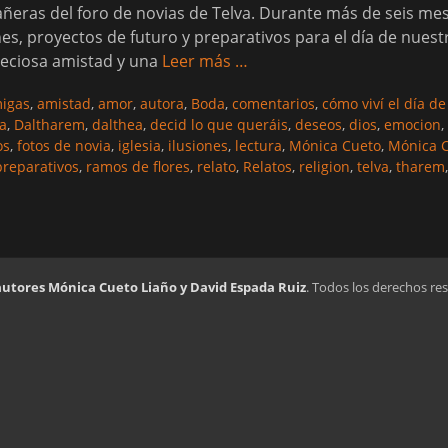
ñeras del foro de novias de Telva. Durante más de seis m
nes, proyectos de futuro y preparativos para el día de nuest
eciosa amistad y una
Leer más …
igas
,
amistad
,
amor
,
autora
,
Boda
,
comentarios
,
cómo viví el día d
a
,
Daltharem
,
dalthea
,
decid lo que queráis
,
deseos
,
dios
,
emocion
,
os
,
fotos de novia
,
iglesia
,
ilusiones
,
lectura
,
Mónica Cueto
,
Mónica C
preparativos
,
ramos de flores
,
relato
,
Relatos
,
religion
,
telva
,
tharem
autores Mónica Cueto Liaño y David Espada Ruiz
. Todos los derechos re