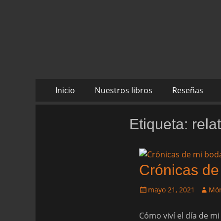
Daltharem. Por lo
Daltharem. Por los autores Mónica Cueto Liaño y
Ruiz
Saltar
Menú
Inicio
Nuestros libros
Reseñas
al
principal
contenido
Etiqueta:
rela
Crónicas de
Publicado
Autor
mayo 21, 2021
Món
el
Cómo viví el día de mi