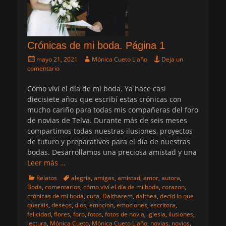
Crónicas de mi boda. Página 1
Publicado
Autor
mayo 21, 2021
Mónica Cueto Liaño
Deja un
el
comentario
Cómo viví el día de mi boda. Ya hace casi
diecisiete años que escribí estas crónicas con
mucho cariño para todas mis compañeras del foro
de novias de Telva. Durante más de seis meses
compartimos todas nuestras ilusiones, proyectos
de futuro y preparativos para el día de nuestras
bodas. Desarrollamos una preciosa amistad y una
Leer más …
Categorias
Etiquetas
Relatos
alegria
,
amigas
,
amistad
,
amor
,
autora
,
Boda
,
comentarios
,
cómo viví el día de mi boda
,
corazon
,
crónicas de mi boda
,
cura
,
Daltharem
,
dalthea
,
decid lo que
queráis
,
deseos
,
dios
,
emocion
,
emociones
,
escritora
,
felicidad
,
flores
,
foro
,
fotos
,
fotos de novia
,
iglesia
,
ilusiones
,
lectura
,
Mónica Cueto
,
Mónica Cueto Liaño
,
novias
,
novios
,