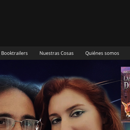
s autores Mónica Cueto 
 David Espada Ruiz
Booktrailers
Nuestras Cosas
Quiénes somos