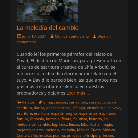
La melodía del cambio
Publicado
Autor
junio 10, 2021
Mónica Cueto Liaño
Deja un
el
comentario
Cuando leí los primeros párrafos del relato de
David, El destino de Mariesan, para presentarlo en
el curso de escritura creativa de Shía Arbulú, se
me ocurrió la idea de relacionar mi relato con el
suyo. A David le pareció bien, así que ambos nos
pusimos a escribir en silencio en nuestros
ordenadores y dejamos
Leer más …
Categorias
Etiquetas
Relatos
alma
,
cancion
,
carromato
,
coraje
,
curso de
escritura
,
danza
,
desesperanza
,
diálogo
,
enseñanza
,
esclavo
,
escritora
,
escritura
,
espada magica
,
esperanza
,
espiritual
,
familia
,
fantasía
,
fantasia
,
flauta
,
flautista
,
historia
,
La
melodia del cambio
,
lágrimas
,
lienzo
,
lobo
,
lucha
,
magia
,
mejores relatos
,
melodia
,
melodía
,
Mónica Cueto
,
Mónica
Cueto Liaño
,
musica
,
poema
,
princesa
,
principe
,
príncipe
,