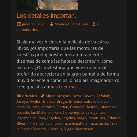
Los detalles importan.
Publicado
Autor
junio 15, 2021
Mónica Cueto Liaño
2
el
comentarios
Si alguna vez hicieran la película de vuestros
libros, ¿os importaría que las monturas de
vuestros protagonistas fueran totalmente
distintas de como las habíais descrito? Y, como
lectores: ¿Os molestaría que vuestro animal
preferido apareciera en la gran pantalla de forma
muy diferente a como os lo habíais imaginado? Yo
creo que sí a ambas
Leer más …
Categorias
Etiquetas
Artículos
Altair
,
Aragorn
,
Artax
,
Arwen
,
Asfaloth
,
Atreyu
,
Avalon
,
Blanco
,
Brego
,
Brianna
,
caballo blanco
,
caballos
,
cine
,
detalles
,
Florian
,
Gandalf
,
Hasufel
,
Hierro del
bocado
,
Ian McKellen
,
Kardán
,
Kenny
,
La cartuja
,
Las
lágrimas de Kaiu
,
Legolas
,
Légolas
,
mago
,
monturas
,
Orlando
Bloom
,
P.R.E
,
película
,
pura raza española
,
raza
,
tordo
,
Tras
la Puerta Secreta
,
Ureaeus
,
Viggo Mortensen