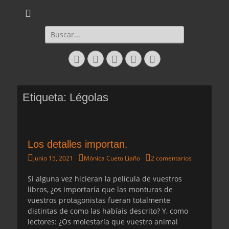
Daltharem. Por los autores Mónica Cueto Liaño y David Espada Ruiz
Daltharem. Por los
autores Mónica
Buscar:
Cueto Liaño y
Facebook
Correo
WordPress
YouTube
Instagram
David Espada Ruiz
electrónico
Etiqueta:
Légolas
Los detalles importan.
Publicado
Autor
junio 15, 2021
Mónica Cueto Liaño
2 comentarios
el
Si alguna vez hicieran la película de vuestros
libros, ¿os importaría que las monturas de
vuestros protagonistas fueran totalmente
distintas de como las habíais descrito? Y, como
lectores: ¿Os molestaría que vuestro animal