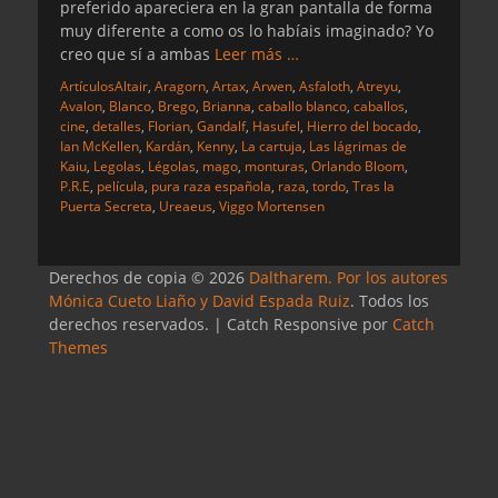
preferido apareciera en la gran pantalla de forma
muy diferente a como os lo habíais imaginado? Yo
creo que sí a ambas
Leer más …
Categorias
Etiquetas
Artículos
Altair
,
Aragorn
,
Artax
,
Arwen
,
Asfaloth
,
Atreyu
,
Avalon
,
Blanco
,
Brego
,
Brianna
,
caballo blanco
,
caballos
,
cine
,
detalles
,
Florian
,
Gandalf
,
Hasufel
,
Hierro del bocado
,
Ian McKellen
,
Kardán
,
Kenny
,
La cartuja
,
Las lágrimas de
Kaiu
,
Legolas
,
Légolas
,
mago
,
monturas
,
Orlando Bloom
,
P.R.E
,
película
,
pura raza española
,
raza
,
tordo
,
Tras la
Puerta Secreta
,
Ureaeus
,
Viggo Mortensen
Derechos de copia © 2026
Daltharem. Por los autores
Mónica Cueto Liaño y David Espada Ruiz
. Todos los
derechos reservados. | Catch Responsive por
Catch
Themes