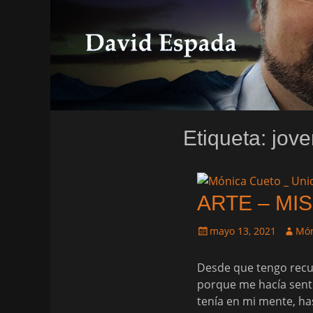
Etiqueta:
jove
ARTE – MI
Publicado
Autor
mayo 13, 2021
Món
el
Desde que tengo recue
porque me hacía senti
tenía en mi mente, ha