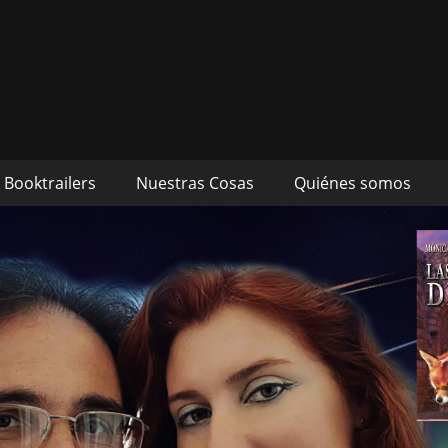
s autores Mónica Cueto 
 David Espada Ruiz
Booktrailers
Nuestras Cosas
Quiénes somos