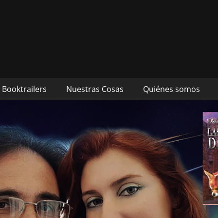
s autores Mónica Cueto 
 David Espada Ruiz
Booktrailers
Nuestras Cosas
Quiénes somos