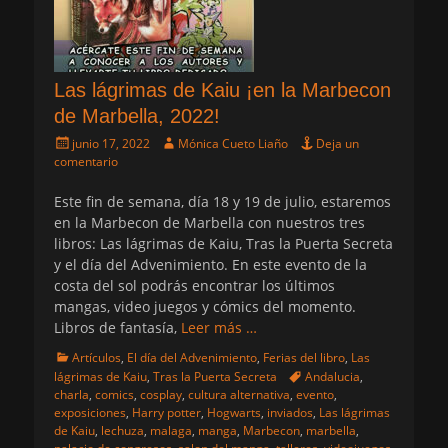
Las lágrimas de Kaiu ¡en la Marbecon
de Marbella, 2022!
Publicado
Autor
junio 17, 2022
Mónica Cueto Liaño
Deja un
el
comentario
Este fin de semana, día 18 y 19 de julio, estaremos
en la Marbecon de Marbella con nuestros tres
libros: Las lágrimas de Kaiu, Tras la Puerta Secreta
y el día del Advenimiento. En este evento de la
costa del sol podrás encontrar los últimos
mangas, video juegos y cómics del momento.
Libros de fantasía,
Leer más …
Categorias
Artículos
,
El día del Advenimiento
,
Ferias del libro
,
Las
Etiquetas
lágrimas de Kaiu
,
Tras la Puerta Secreta
Andalucia
,
charla
,
comics
,
cosplay
,
cultura alternativa
,
evento
,
exposiciones
,
Harry potter
,
Hogwarts
,
inviados
,
Las lágrimas
de Kaiu
,
lechuza
,
malaga
,
manga
,
Marbecon
,
marbella
,