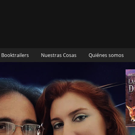
s autores Mónica Cueto 
 David Espada Ruiz
Booktrailers
Nuestras Cosas
Quiénes somos