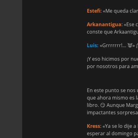
Estefi
: «Me queda cla
Arkanantigua
: «Ese 
conste que Arkaantigu
Luis:
«Grrrrrrr!… 👿» ¡
¡Y eso hicimos por nu
por nosotros para amb
En este punto se nos 
que ahora mismo es la
libro. 😏 Aunque Marga
impactantes sorpresas
Kress
: «Ya se lo dije
esperar al domingo pa