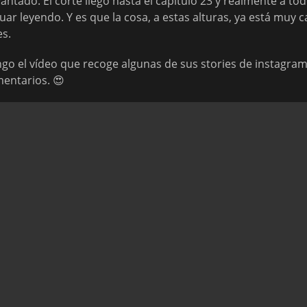
tado. El corte llegó hasta el capítulo 23 y realmente a todos
ar leyendo. Y es que la cosa, a estas alturas, ya está muy 
es.
go el vídeo que recoge algunas de sus stories de instagram
mentarios. 😍