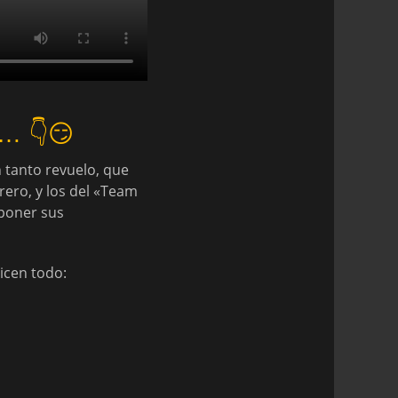
o… 👇😏
n tanto revuelo, que
rero, y los del «Team
 poner sus
dicen todo: