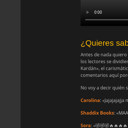
¿Quieres sab
Antes de nada quiero h
los lectores se dividi
Kardán», el carismátic
comentarios aquí porq
No voy a decir quién s
Carolina
: «Jajajajajja 
Shaddix Books
: «MA
Sora
: «🤣🤣🤣🔥🔥🔥🔥