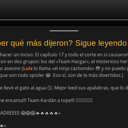
er qué más dijeron? Sigue leyend
acer un inciso. El capítulo 17 y todo el corte en sí causaro
eron en dos grupos: los del «Team Hargar», el misterioso her
o asesino (
Luis
lo llama «el ninja cachondo» 😳 y no puedo
ue son todo spoiler 😂. Eso sí, son de lo más divertidos.)
e llevó el gato al agua 😏. Mejor leed sus apalabras, que lo 
me encanta!!! Team Kardán a tope!!! 🐱‍👤🐱‍👤🐱‍👤
AADREEEE 😱😱😱🔥🔥🔥🔥🔥»
🔥»