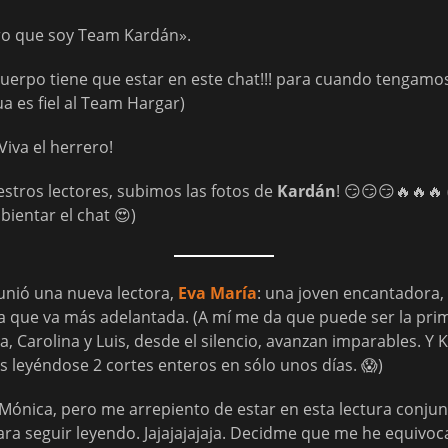
ro que soy Team Kardán».
cuerpo tiene que estar en este chat!!! para cuando tengamo
a es fiel al Team Hargar)
Viva el herrero!
estros lectores, subimos las fotos de
Kardán
! 😏😏😏🔥🔥
ientar el chat 😍)
unió una nueva lectora,
Eva María
: una joven encantadora,
 que va más adelantada. (A mí me da que puede ser la prim
, Carolina y Luis, desde el silencio, avanzan imparables. Y 
 leyéndose 2 cortes enteros en sólo unos días. 😱)
 a Mónica, pero me arrepiento de estar en esta lectura conj
ra seguir leyendo. Jajajajajaja. Decidme que me he equivoc