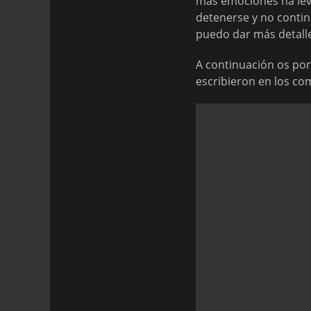
más emociones ha levan
detenerse y no continu
puedo dar más detall
A continuación os pon
escribieron en los co