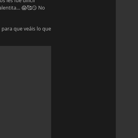
 les fue difícil
calentita… 😱🥰😏 No
 para que veáis lo que