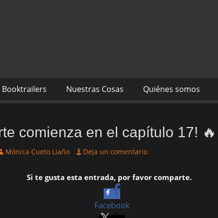
s autores Mónica Cueto 
 David Espada Ruiz
Booktrailers
Nuestras Cosas
Quiénes somos
orte comienza en el capítulo 17! 
utor
Mónica Cueto Liaño
Deja un comentario
Si te gusta esta entrada, por favor comparte.
Facebook