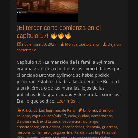
¡El tercer corte comienza en el
capítulo 17!
Publicado
Autor
noviembre 30, 2021
Mónica Cueto Liaño
Deja un
el
comentario
Capítulo 17: «La mansión de la familia Syllmore
era una gran casa con todas las comodidades que
el anciano Brenton Syllmore se había podido
procurar. Estaba situada a las afueras de Berford,
a un kilómetro de las murallas, lejos de las
patrullas de la gran ciudad y de miradas curiosas.
Era, lo que se dice,
Leer más …
Categorias
Etiquetas
Artículos
,
Las lágrimas de Kaiu
binomio
,
Brenton
,
caliente
,
capítulo
,
capítulo 17
,
casa
,
ciudad
,
comentarios
,
Daltharem
,
David Espada
,
decoración
,
domingo
,
emocionante
,
encuentros
,
enredaderas
,
fantasía
,
guerrera
,
herbolario
,
herrero
,
juego online
,
Kardán
,
Las lágrimas de
Kaiu
,
lectora
,
lectura conjunta
,
lecturas recomendadas
,