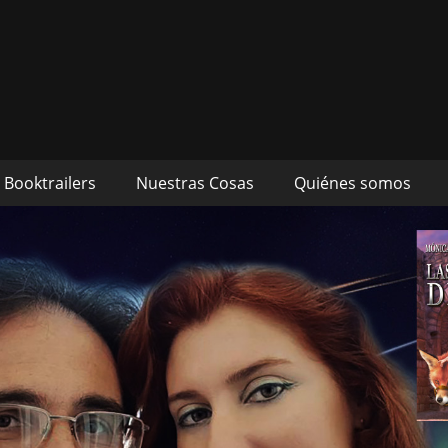
s autores Mónica Cueto 
 David Espada Ruiz
Booktrailers
Nuestras Cosas
Quiénes somos