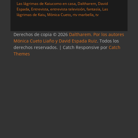
Categorias
Etiquetas
Las lágrimas de Kaiu
como en casa
,
Daltharem
,
David
Espada
,
Entrevista
,
entrevista televisión
,
fantasía
,
Las
lágrimas de Kaiu
,
Mónica Cueto
,
rtv marbella
,
tv
Derechos de copia © 2026
Daltharem. Por los autores
Mónica Cueto Liaño y David Espada Ruiz
. Todos los
derechos reservados. | Catch Responsive por
Catch
Themes