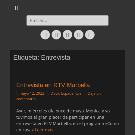
Daltharem. Por los autores Mónica Cueto Liaño y David Espada Ruiz
Daltharem. Por los
autores Mónica
Buscar:
Cueto Liaño y
Facebook
Correo
WordPress
YouTube
Instagram
David Espada Ruiz
electrónico
Etiqueta:
Entrevista
Entrevista en RTV Marbella
Publicado
Autor
mayo 12, 2022
David Espada Ruiz
Deja un
el
comentario
Ayer, miércoles día once de mayo, Mónica y yo
tuvimos el gran placer de participar en una
entrevista en RTV Marbella, en el programa «Como
en casa»
Leer más …