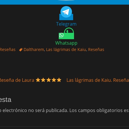
Telegram
Whatsapp
Etiquetas
Reseñas
Daltharem
,
Las lágrimas de Kaiu
,
Reseñas
Entrada
 Reseña de Laura
Las lágrimas de Kaiu. Reseñ
siguiente:
esta
o electrónico no será publicada.
Los campos obligatorios e