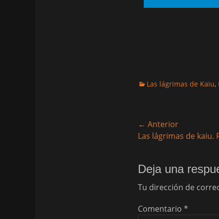
Categorias
Las lágrimas de Kaiu
,
Navegación
← Anterior
Entrada
Las lágrimas de kaiu.
de
anterior:
entradas
Deja una respu
Tu dirección de corre
Comentario
*