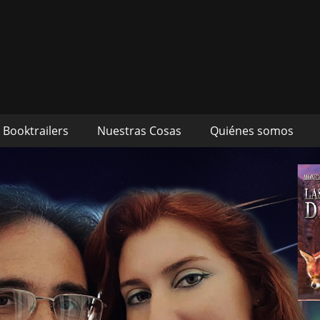
s autores Mónica Cueto 
 David Espada Ruiz
Booktrailers
Nuestras Cosas
Quiénes somos