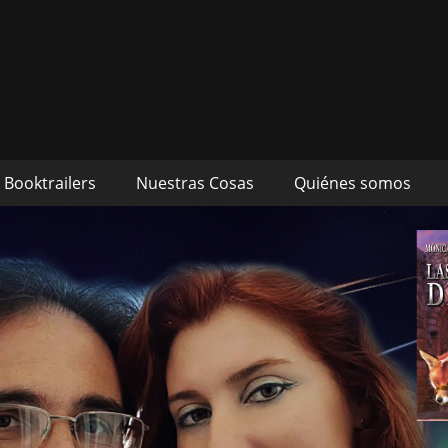
s autores Mónica Cueto 
 David Espada Ruiz
Booktrailers
Nuestras Cosas
Quiénes somos