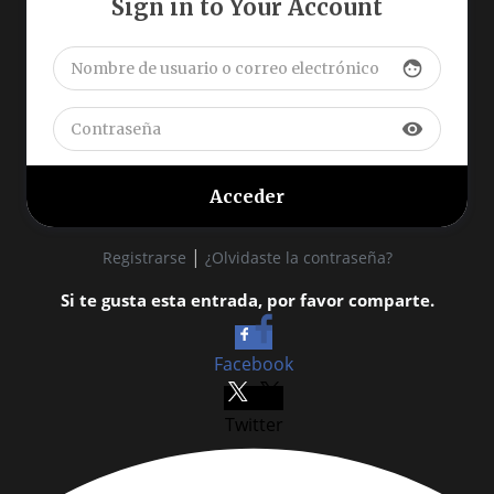
Sign in to Your Account
face
visibility
|
Registrarse
¿Olvidaste la contraseña?
Si te gusta esta entrada, por favor comparte.
Facebook
Twitter